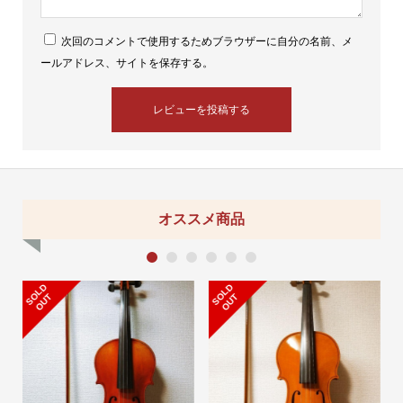
次回のコメントで使用するためブラウザーに自分の名前、メ
ールアドレス、サイトを保存する。
オススメ商品
1
2
3
4
5
6
S
L
D
O
U
S
L
D
O
U
O
T
O
T