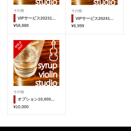
その他
その他
VIPサービス20231...
VIPサービス20241...
¥
58,888
¥
6,999
S
L
D
O
U
O
T
その他
オプション10,000...
¥
10,000