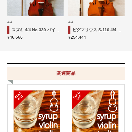
1/2
4/4
/4 ...
スズキ No.470 1/2 バイ...
ドヴォルザーク 4/4 バイ.
¥
91,111
¥
52,222
関連商品
S
L
D
O
U
S
L
D
O
U
O
T
O
T