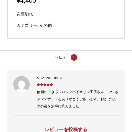
¥
4,400
在庫切れ
カテゴリー:
その他
レビュー
1
シン
2023.09.23
5段階中
5
の
信頼のできるシロップバイオリン工房さん、いつも
評価
メンテナンスをありがとうございます。おかげで、
演奏会を無事に終えました。
レビューを投稿する