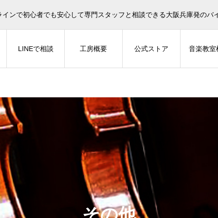
イオリン選びについてタサカ工房長にLINE相談も頂けます。
ラインで初心者でも安心して専門スタッフと相談できる大阪兵庫発のバ
LINEで相談
工房概要
公式ストア
音楽教室
その他