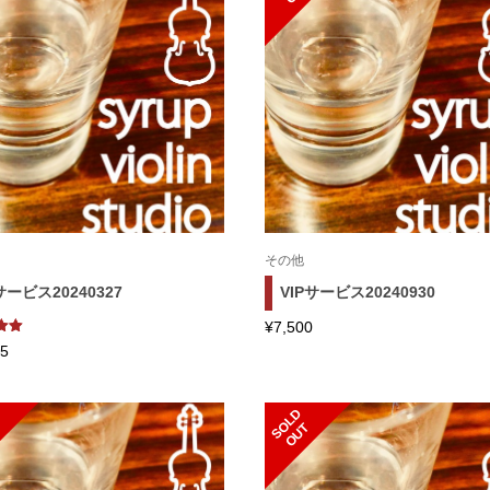
その他
サービス20240327
VIPサービス20240930
¥
7,500
用者
25
基づ
評
ち、
S
L
D
O
U
O
T