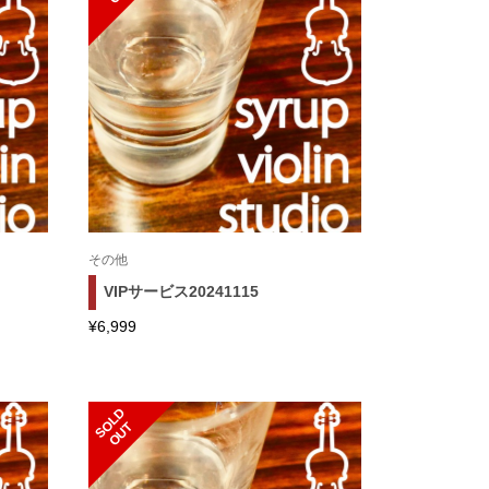
その他
VIPサービス20241115
¥
6,999
S
L
D
O
U
O
T