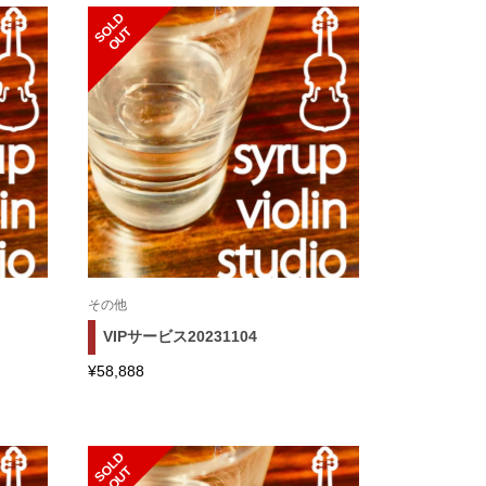
S
L
D
O
U
O
T
その他
VIPサービス20231104
¥
58,888
S
L
D
O
U
O
T