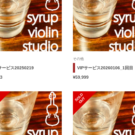
その他
サービス20250219
VIPサービス20260106_1回目
33
¥
59,999
S
L
D
O
U
O
T