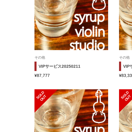
その他
その他
VIPサービス20250211
VIP
¥
87,777
¥
83,3
S
L
D
O
U
S
L
D
O
U
O
T
O
T