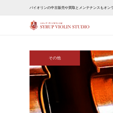
ヴァ
バイオリンの中古販売や買取とメンテナンスもオン
その他