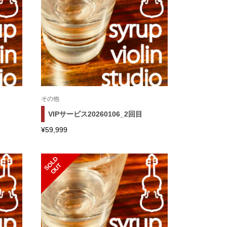
その他
VIPサービス20260106_2回目
¥
59,999
S
L
D
O
U
O
T