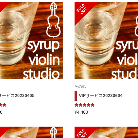
S
L
D
O
U
O
T
その他
サービス20230405
VIPサービス20230604
用者
1
件の利用者
50
¥
4,400
基づ
評価に基づ
評
く5段階評
ち、
価のうち、
5.00
点
S
L
D
O
U
O
T