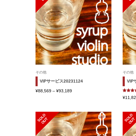
その他
その他
VIPサービス20231124
VIP
価
¥
88,569
–
¥
93,189
1
件の利
¥
11,8
格
評価に
く5段階
帯:
価のう
5.00
点
¥88,569
S
L
D
O
U
S
L
D
O
U
O
T
O
T
–
¥93,189