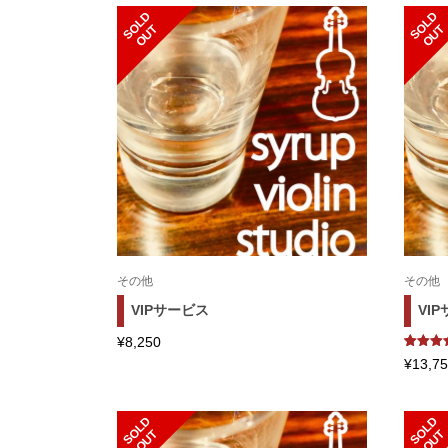
S
L
D
O
U
S
L
D
O
U
O
T
O
T
その他
その他
VIPサービス
VIP
¥
8,250
1
件の利
¥
13,7
評価に
く5段階
価のう
5.00
点
S
L
D
O
U
S
L
D
O
U
O
T
O
T