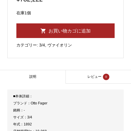
在庫1個
Otto
お買い物カゴに追加
Fager
3/4
カテゴリー:
3/4
,
ヴァイオリン
バ
イ
オ
リ
説明
レビュー
0
ン
1892
■本体詳細：
個
ブランド：Otto Fager
銘柄：-
サイズ：3/4
年式：1892