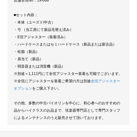
店舗管理No：19-068
■セット内容：
・本体（ユーズド/中古）
・弓 （当工房にて新品毛替え済み）
・E弦アジャスター（装着済み）
・ハードケースまたはセミハードケース（新品または新古品）
・松脂（新品）
・肩当て（新品）
・弱音器または消音機（新品）
※別途＋1,111円にて全弦アジャスター装着も可能でございます。
※全弦にアジャスターを装着ご希望の方は別途
全弦アジャスター
オプション
をご購入下さい。
その他、多数の中古バイオリンを中心に、初心者へのおすすめの
品からハイクラスのお品まで、弦楽器専門店として専門スタッフ
によるメンテナンスのうえ販売させて頂いております。