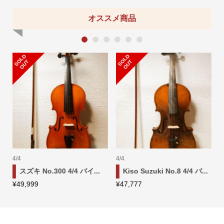
オススメ商品
1
2
3
4
5
6
S
L
D
O
U
S
L
D
O
U
O
T
O
T
1/8
1/4
 4/4 バ...
スズキ No.330 1/8 バイ...
スズキ No.220 1/4 バイ
¥
52,222
¥
32,222