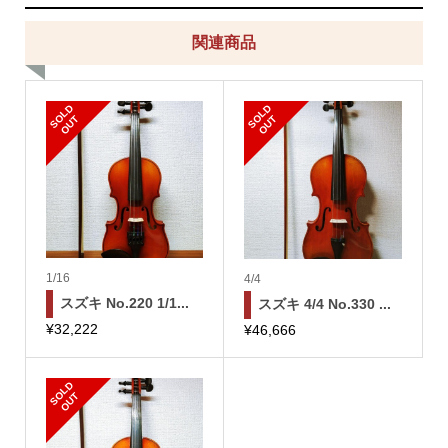
関連商品
S
L
D
O
U
S
L
D
O
U
O
T
O
T
1/16
4/4
スズキ No.220 1/1...
スズキ 4/4 No.330 ...
¥
32,222
¥
46,666
S
L
D
O
U
O
T