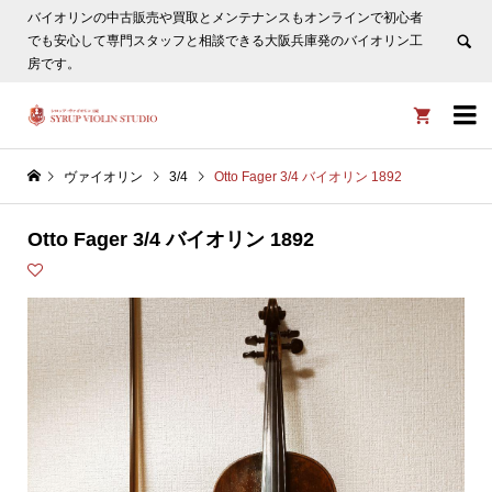
バイオリンの中古販売や買取とメンテナンスもオンラインで初心者
ヴァイオリン選びについてタサカ工房長にLINE相談も頂けま
でも安心して専門スタッフと相談できる大阪兵庫発のバイオリン工
す。
非表示
房です。


ヴァイオリン
3/4
Otto Fager 3/4 バイオリン 1892
Otto Fager 3/4 バイオリン 1892