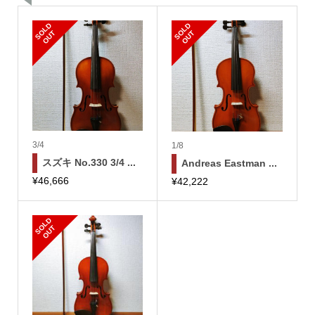
S
L
D
O
U
S
L
D
O
U
O
T
O
T
3/4
1/8
スズキ No.330 3/4 ...
Andreas Eastman ...
¥
46,666
¥
42,222
S
L
D
O
U
O
T