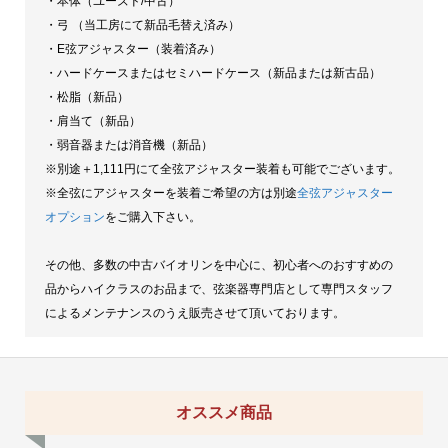
・本体（ユーズド/中古）
・弓 （当工房にて新品毛替え済み）
・E弦アジャスター（装着済み）
・ハードケースまたはセミハードケース（新品または新古品）
・松脂（新品）
・肩当て（新品）
・弱音器または消音機（新品）
※別途＋1,111円にて全弦アジャスター装着も可能でございます。
※全弦にアジャスターを装着ご希望の方は別途
全弦アジャスター
オプション
をご購入下さい。
その他、多数の中古バイオリンを中心に、初心者へのおすすめの
品からハイクラスのお品まで、弦楽器専門店として専門スタッフ
によるメンテナンスのうえ販売させて頂いております。
オススメ商品