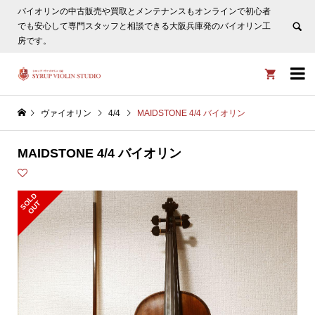
バイオリンの中古販売や買取とメンテナンスもオンラインで初心者
ヴァイオリン選びについてタサカ工房長にLINE相談も頂けま
でも安心して専門スタッフと相談できる大阪兵庫発のバイオリン工
す。
非表示
房です。


ヴァイオリン
4/4
MAIDSTONE 4/4 バイオリン
MAIDSTONE 4/4 バイオリン
S
L
D
O
U
O
T