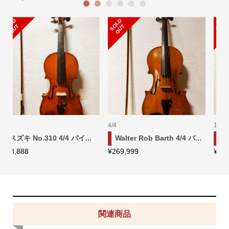
1
2
3
4
5
6
S
L
D
O
U
S
L
D
O
U
O
T
O
T
1/8
4/4
/4 バ...
Kawai KVI-55S バイオリ...
ピグマリウス デリウス D.
¥
35,555
¥
119,999
関連商品