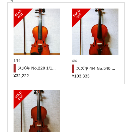
S
L
D
O
U
S
L
D
O
U
O
T
O
T
1/16
4/4
スズキ No.220 1/1...
スズキ 4/4 No.540 ...
¥
32,222
¥
103,333
S
L
D
O
U
O
T