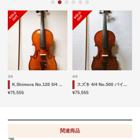
1
2
3
4
5
6
S
L
D
O
U
S
L
D
O
U
O
T
O
T
3/4
4/4
K.Shimora No.120 3/4 ...
スズキ 4/4 No.500 バイ...
¥
75,555
¥
75,555
¥
関連商品