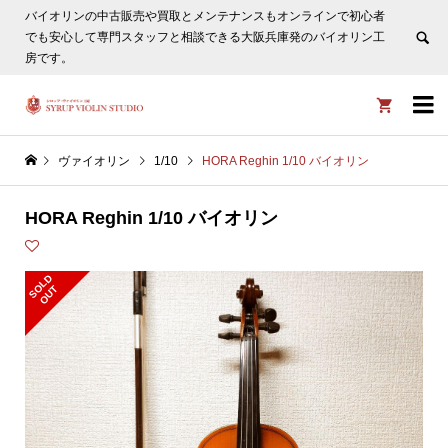
バイオリンの中古販売や買取とメンテナンスもオンラインで初心者
ヴァイオリン選びについてタサカ工房長にLINE相談も頂けま
でも安心して専門スタッフと相談できる大阪兵庫発のバイオリン工
す。
非表示
房です。


ヴァイオリン
1/10
HORA Reghin 1/10 バイオリン
HORA Reghin 1/10 バイオリン
S
L
D
O
U
O
T