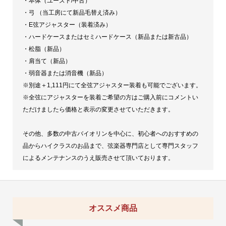
・本体（ユーズド/中古）
・弓 （当工房にて新品毛替え済み）
・E弦アジャスター（装着済み）
・ハードケースまたはセミハードケース（新品または新古品）
・松脂（新品）
・肩当て（新品）
・弱音器または消音機（新品）
※別途＋1,111円にて全弦アジャスター装着も可能でございます。
※全弦にアジャスターを装着ご希望の方はご購入前にコメントい
ただけましたら価格と表示の変更させていただきます。
その他、多数の中古バイオリンを中心に、初心者へのおすすめの
品からハイクラスのお品まで、弦楽器専門店として専門スタッフ
によるメンテナンスのうえ販売させて頂いております。
オススメ商品