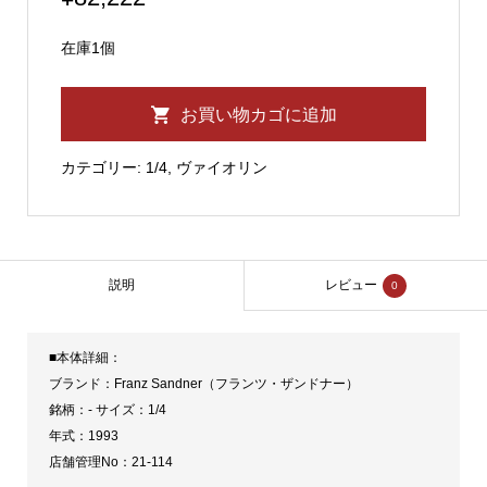
在庫1個
Franz
お買い物カゴに追加
Sandner
1/4
カテゴリー:
1/4
,
ヴァイオリン
バ
イ
オ
リ
説明
レビュー
0
ン
1993
■本体詳細：
個
ブランド：Franz Sandner（フランツ・ザンドナー）
銘柄：- サイズ：1/4
年式：1993
店舗管理No：21-114