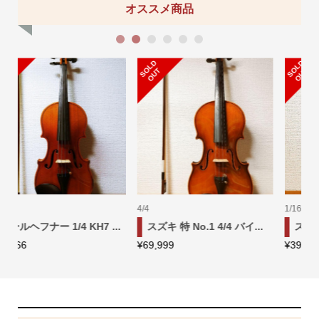
オススメ商品
1
2
3
4
5
6
S
L
D
O
U
S
L
D
O
U
O
T
O
T
1/16
1/16
イ...
スズキ No.200 1/16 バイ...
スズキ No.220 1/16 バイ...
¥
39,999
¥
32,222