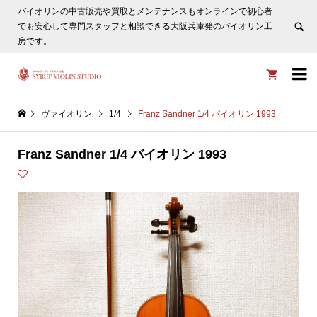
バイオリンの中古販売や買取とメンテナンスもオンラインで初心者
ヴァイオリン選びについてタサカ工房長にLINE相談も頂けま
でも安心して専門スタッフと相談できる大阪兵庫発のバイオリン工
す。
非表示
房です。


ヴァイオリン
1/4
Franz Sandner 1/4 バイオリン 1993
Franz Sandner 1/4 バイオリン 1993