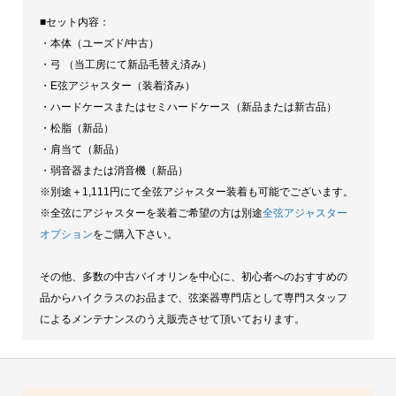
■セット内容：
・本体（ユーズド/中古）
・弓 （当工房にて新品毛替え済み）
・E弦アジャスター（装着済み）
・ハードケースまたはセミハードケース（新品または新古品）
・松脂（新品）
・肩当て（新品）
・弱音器または消音機（新品）
※別途＋1,111円にて全弦アジャスター装着も可能でございます。
※全弦にアジャスターを装着ご希望の方は別途
全弦アジャスター
オプション
をご購入下さい。
その他、多数の中古バイオリンを中心に、初心者へのおすすめの
品からハイクラスのお品まで、弦楽器専門店として専門スタッフ
によるメンテナンスのうえ販売させて頂いております。