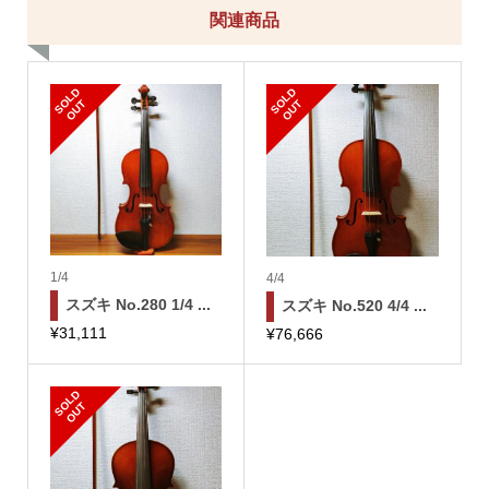
関連商品
S
L
D
O
U
S
L
D
O
U
O
T
O
T
1/4
4/4
スズキ No.280 1/4 ...
スズキ No.520 4/4 ...
¥
31,111
¥
76,666
S
L
D
O
U
O
T