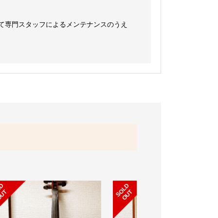
て専門スタッフによるメンテナンスのうえ
S
L
D
O
U
S
L
D
O
U
O
T
O
T