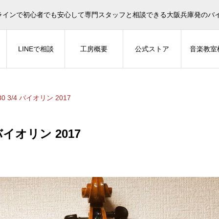
イオリン選びについてタサカ工房長にLINE相談も頂けます。
ラインで初心者でも安心して専門スタッフと相談できる大阪兵庫発のバ
LINEで相談
工房概要
公式ストア
音楽教室
L80 3/4 バイオリン 2017
4 バイオリン 2017