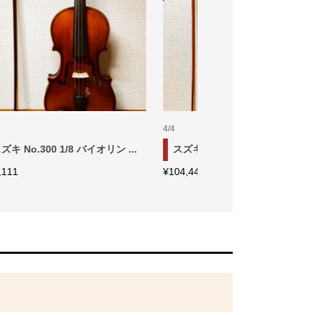
1/10
4/4
..
スズキ No.300 1/10 バイオリン...
スズキ 特No.2 4/4 
¥
48,888
¥
99,999