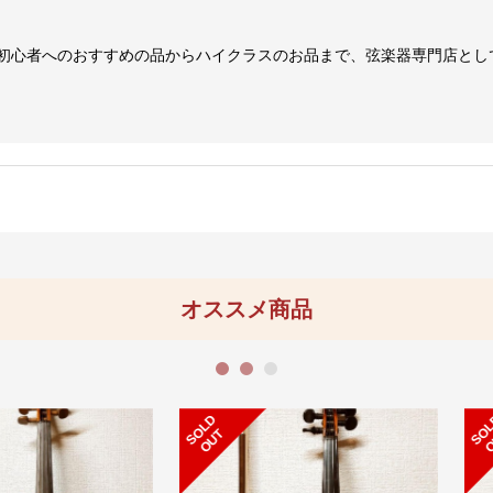
初心者へのおすすめの品からハイクラスのお品まで、弦楽器専門店とし
オススメ商品
1
2
3
S
L
D
O
U
S
L
D
O
U
O
T
O
T