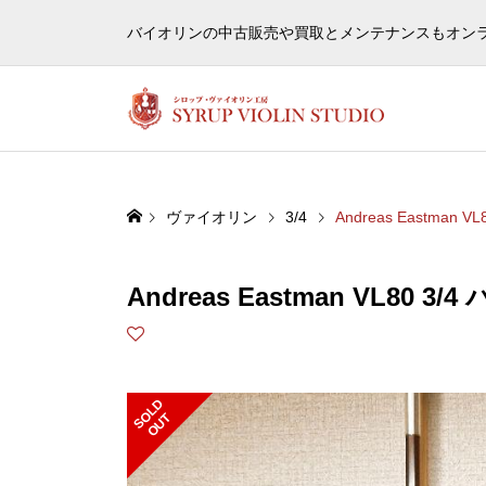
ヴァ
バイオリンの中古販売や買取とメンテナンスもオン
ヴァイオリン
3/4
Andreas Eastman V
Andreas Eastman VL80 3/
S
L
D
O
U
O
T