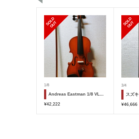
S
L
D
O
U
S
L
D
O
U
O
T
O
T
1/8
3/4
Andreas Eastman 1/8 VL...
スズキ N
¥
42,222
¥
46,666