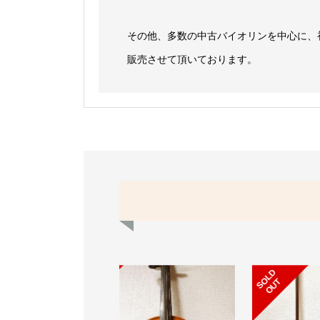
その他、多数の中古バイオリンを中心に、
販売させて頂いております。
S
L
D
O
U
O
T