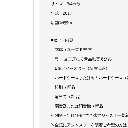
サイズ：3/4分数
年式：2017
店舗管理No：-
■セット内容：
・本体（ユーズド/中古）
・弓 （当工房にて新品毛替え済み）
・E弦アジャスター（装着済み）
・ハードケースまたはセミハードケース（
・松脂（新品）
・肩当て（新品）
・弱音器または消音機（新品）
※別途＋1,111円にて全弦アジャスター
※全弦にアジャスターを装着ご希望の方は