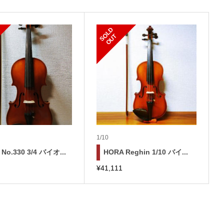
S
L
D
O
U
O
T
1/10
o.330 3/4 バイオ...
HORA Reghin 1/10 バイ...
¥
41,111