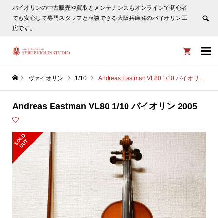
バイオリンの中古販売や買取とメンテナンスもオンラインで初心者
ヴァイオリン選びについてタサカ工房長にLINE相談も頂けま
でも安心して専門スタッフと相談できる大阪兵庫発のバイオリン工
す。
非表示
房です。


ヴァイオリン
1/10
Andreas Eastman VL80 1/10 バイオリン 2005
Andreas Eastman VL80 1/10 バイオリン 2005
S
L
D
O
U
O
T