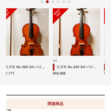
1
2
3
4
5
6
S
L
D
O
U
S
L
D
O
U
O
T
O
T
3/4
1/8
スズキ No.330 3/4 バイ...
スズキ No.300 1/8 バイ...
¥
58,888
¥
45,555
関連商品