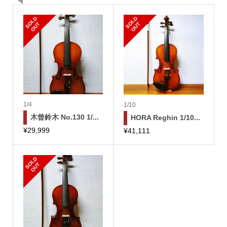
S
L
D
O
U
S
L
D
O
U
O
T
O
T
1/4
1/10
木曾鈴木 No.130 1/...
HORA Reghin 1/10...
¥
29,999
¥
41,111
S
L
D
O
U
O
T