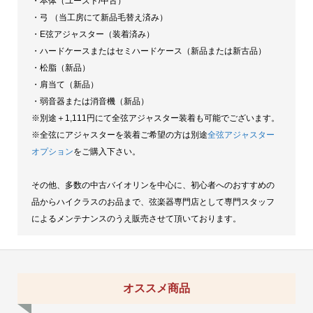
・本体（ユーズド/中古）
・弓 （当工房にて新品毛替え済み）
・E弦アジャスター（装着済み）
・ハードケースまたはセミハードケース（新品または新古品）
・松脂（新品）
・肩当て（新品）
・弱音器または消音機（新品）
※別途＋1,111円にて全弦アジャスター装着も可能でございます。
※全弦にアジャスターを装着ご希望の方は別途
全弦アジャスター
オプション
をご購入下さい。
その他、多数の中古バイオリンを中心に、初心者へのおすすめの
品からハイクラスのお品まで、弦楽器専門店として専門スタッフ
によるメンテナンスのうえ販売させて頂いております。
オススメ商品