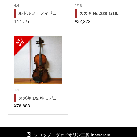
4/4
1/16
ルドルフ・フィド...
スズキ No.220 1/16...
¥
47,777
¥
32,222
S
L
D
O
U
O
T
1/2
スズキ 1/2 特モデ...
¥
78,888
シロップ・ヴァイオリン工房 Instagram