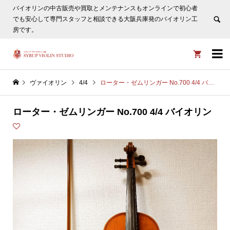
バイオリンの中古販売や買取とメンテナンスもオンラインで初心者
ヴァイオリン選びについてタサカ工房長にLINE相談も頂けま
でも安心して専門スタッフと相談できる大阪兵庫発のバイオリン工
す。
非表示
房です。


ヴァイオリン
4/4
ローター・ゼムリンガー No.700 4/4 バイオリン
ローター・ゼムリンガー No.700 4/4 バイオリン