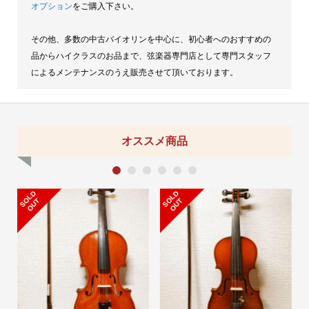
オプション
をご購入下さい。
その他、多数の中古バイオリンを中心に、初心者へのおすすめの
品からハイクラスのお品まで、弦楽器専門店として専門スタッフ
によるメンテナンスのうえ販売させて頂いております。
オススメ商品
1
2
3
4
5
6
S
L
D
O
U
S
L
D
O
U
O
T
O
T