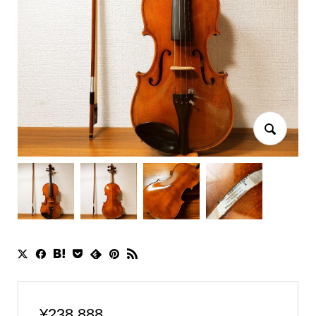
¥
238,888