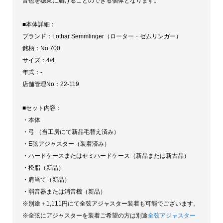
音色を聴衆に届けることのできる個体となります。
イ
オ
■本体詳細：
リ
ブランド：Lothar Semmlinger（ローター・ゼムリンガー）
ン
銘柄：No.700
個
サイズ：4/4
年式：-
店舗管理No：22-119
■セット内容：
・本体
・弓 （当工房にて新品毛替え済み）
・E弦アジャスター（装着済み）
・ハードケースまたはセミハードケース（新品または新古品）
・松脂（新品）
・肩当て（新品）
・弱音器または消音機（新品）
※別途＋1,111円にて全弦アジャスター装着も可能でございます。
※全弦にアジャスターを装着ご希望の方は別途
全弦アジャスター