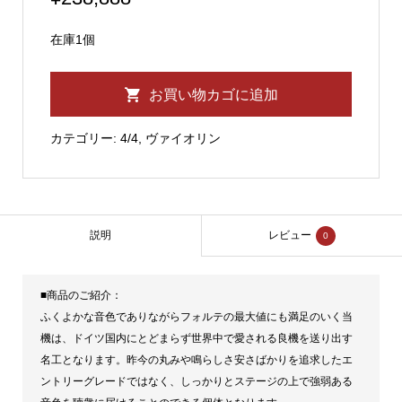
在庫1個
ロ
お買い物カゴに追加
ー
タ
カテゴリー:
4/4
,
ヴァイオリン
ー・
ゼ
ム
リ
説明
レビュー
0
ン
ガ
■商品のご紹介：
ー
ふくよかな音色でありながらフォルテの最大値にも満足のいく当
No.700
機は、ドイツ国内にとどまらず世界中で愛される良機を送り出す
4/4
名工となります。昨今の丸みや鳴らしさ安さばかりを追求したエ
ントリーグレードではなく、しっかりとステージの上で強弱ある
バ