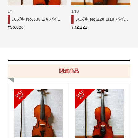
4/4
1/16
0 バイ...
スズキ 特No.1 4/4 バイ...
スズキ No.220 1/16 バイ.
¥
58,888
¥
32,222
関連商品
S
L
D
O
U
S
L
D
O
U
O
T
O
T