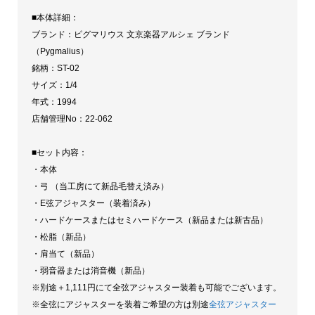
■本体詳細：
ブランド：ピグマリウス 文京楽器アルシェ ブランド
（Pygmalius）
銘柄：ST-02
サイズ：1/4
年式：1994
店舗管理No：22-062
■セット内容：
・本体
・弓 （当工房にて新品毛替え済み）
・E弦アジャスター（装着済み）
・ハードケースまたはセミハードケース（新品または新古品）
・松脂（新品）
・肩当て（新品）
・弱音器または消音機（新品）
※別途＋1,111円にて全弦アジャスター装着も可能でございます。
※全弦にアジャスターを装着ご希望の方は別途
全弦アジャスター