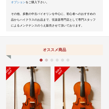
オプション
をご購入下さい。
その他、多数の中古バイオリンを中心に、初心者へのおすすめの
品からハイクラスのお品まで、弦楽器専門店として専門スタッフ
によるメンテナンスのうえ販売させて頂いております。
オススメ商品
1
2
3
4
5
6
S
L
D
O
U
S
L
D
O
U
O
T
O
T