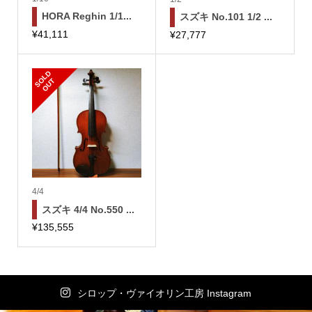
HORA Reghin 1/1...
スズキ No.101 1/2 ...
¥
41,111
¥
27,777
S
L
D
O
U
O
T
4/4
スズキ 4/4 No.550 ...
¥
135,555
シロップ・ヴァイオリン工房 Instagram