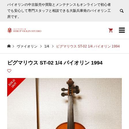
バイオリンの中古販売や買取とメンテナンスもオンラインで初心者
ヴァイオリン選びについてタサカ工房長にLINE相談も頂けま
でも安心して専門スタッフと相談できる大阪兵庫発のバイオリン工
す。
非表示
房です。


ヴァイオリン
1/4
ピグマリウス ST-02 1/4 バイオリン 1994
ピグマリウス ST-02 1/4 バイオリン 1994
S
L
D
O
U
O
T