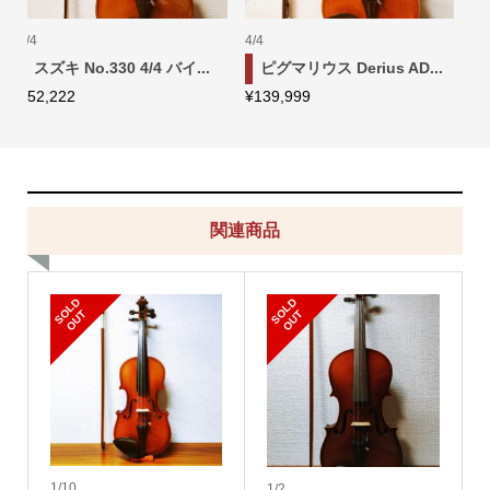
4/4
3/4
AD...
スズキ 4/4 No.500T バイ...
スズキ No.520 3/4 バイ..
¥
75,555
¥
79,999
関連商品
S
L
D
O
U
S
L
D
O
U
O
T
O
T
1/10
1/2