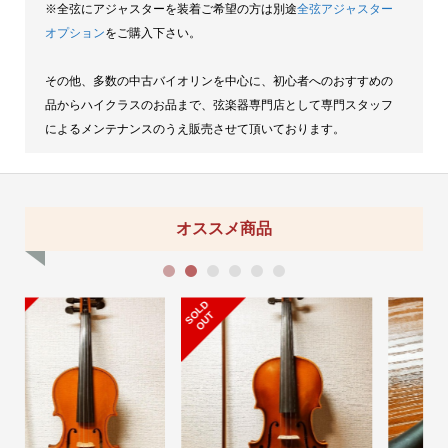
※全弦にアジャスターを装着ご希望の方は別途
全弦アジャスター
オプション
をご購入下さい。
その他、多数の中古バイオリンを中心に、初心者へのおすすめの
品からハイクラスのお品まで、弦楽器専門店として専門スタッフ
によるメンテナンスのうえ販売させて頂いております。
オススメ商品
1
2
3
4
5
6
S
L
D
O
U
O
T