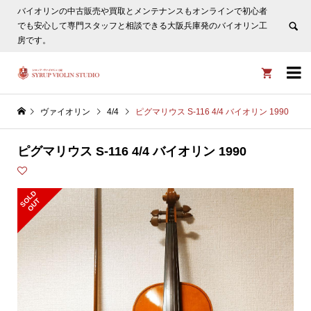
バイオリンの中古販売や買取とメンテナンスもオンラインで初心者
ヴァイオリン選びについてタサカ工房長にLINE相談も頂けま
でも安心して専門スタッフと相談できる大阪兵庫発のバイオリン工
す。
非表示
房です。


ヴァイオリン
4/4
ピグマリウス S-116 4/4 バイオリン 1990
ピグマリウス S-116 4/4 バイオリン 1990
S
L
D
O
U
O
T