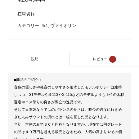
在庫切れ
カテゴリー:
4/4
,
ヴァイオリン
説明
レビュー
0
■商品のご紹介：
音色の優しさや発音のしやすさを追求したモデルポリシーは維持
しつつ、STモデルやS-113やS-115などのモデルよりも上位の木材
選定やニス塗りの良さが際立つ逸品です。
そして日本製ならではのバランスの良さは、昨今の過度に行き過
ぎた丸みサウンドの演出とは一線を画した品となります。
当初、本体のみで３０万円程となりますが、現在では同グレード
の品は４０万円を超える販売となるため、人気の高まりやその価