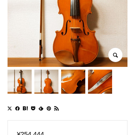
¥
254,444