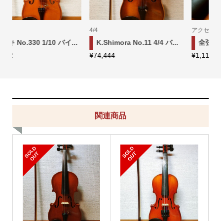
アクセサリ
4/4
バ...
全弦アジャスター(オプ...
ピグマリウス ST-01 4/4 ...
¥
1,111
¥
64,444
関連商品
S
L
D
O
U
S
L
D
O
U
O
T
O
T