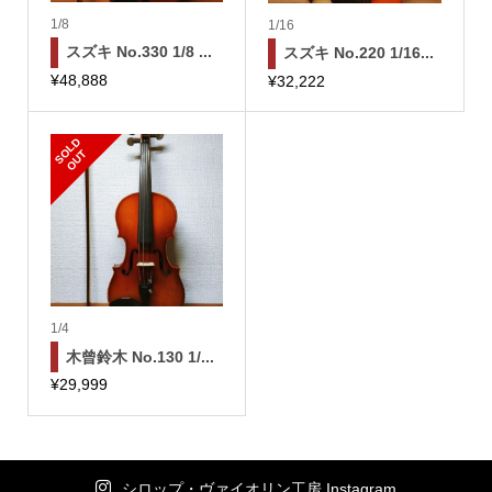
1/8
1/16
スズキ No.330 1/8 ...
スズキ No.220 1/16...
¥
48,888
¥
32,222
S
L
D
O
U
O
T
1/4
木曾鈴木 No.130 1/...
¥
29,999
シロップ・ヴァイオリン工房 Instagram