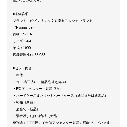
値がうかがえます。
■本体詳細：
ブランド：ピグマリウス 文京楽器アルシェ ブランド
（Pygmalius）
銘柄：S-116
サイズ：4/4
年式：1990
店舗管理No：22-083
■セット内容：
・本体
・弓 （当工房にて新品毛替え済み）
・E弦アジャスター（装着済み）
・ハードケースまたはセミハードケース（新品または新古品）
・松脂（新品）
・肩当て（新品）
・弱音器または消音機（新品）
※別途＋1,111円にて全弦アジャスター装着も可能でございます。