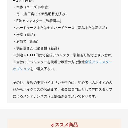
■セット内容：
・本体（ユーズド/中古）
・弓 （当工房にて新品毛替え済み）
・E弦アジャスター（装着済み）
・ハードケースまたはセミハードケース（新品または新古品）
・松脂（新品）
・肩当て（新品）
・弱音器または消音機（新品）
※別途＋1,111円にて全弦アジャスター装着も可能でございます。
※全弦にアジャスターを装着ご希望の方は別途
全弦アジャスター
オプション
をご購入下さい。
その他、多数の中古バイオリンを中心に、初心者へのおすすめの
品からハイクラスのお品まで、弦楽器専門店として専門スタッフ
によるメンテナンスのうえ販売させて頂いております。
オススメ商品