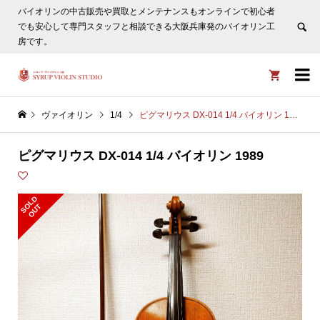
バイオリンの中古販売や買取とメンテナンスもオンラインで初心者
ヴァイオリン選びについてタサカ工房長にLINE相談も頂けま
でも安心して専門スタッフと相談できる大阪兵庫発のバイオリン工
す。
非表示
房です。


ヴァイオリン
1/4
ピグマリウス DX-014 1/4 バイオリン 1989
ピグマリウス DX-014 1/4 バイオリン 1989
S
L
D
O
U
O
T