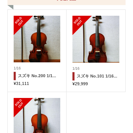
S
L
D
O
U
S
L
D
O
U
O
T
O
T
1/16
1/16
スズキ No.200 1/1...
スズキ No.101 1/16...
¥
31,111
¥
29,999
S
L
D
O
U
O
T