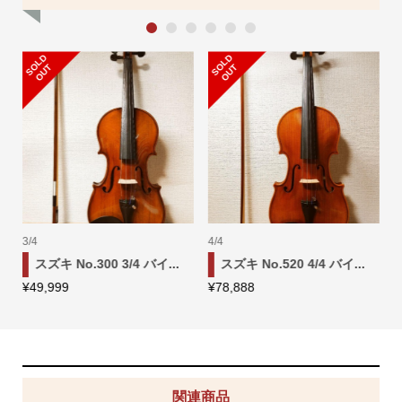
1
2
3
4
5
6
S
L
D
O
U
S
L
D
O
U
O
T
O
T
1/4
1/8
4 バイ...
Kiso Violin S40 バイオ...
スズキ No.220 1/8 バイ
¥
28,888
¥
36,666
関連商品