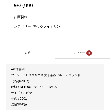
¥
89,999
在庫切れ
カテゴリー:
3/4
,
ヴァイオリン
説明
レビュー
0
■本体詳細：
ブランド：ピグマリウス 文京楽器アルシェ ブランド
（Pygmalius）
銘柄：DERIUS（デリウス）DV-90
サイズ：3/4分数
年式：2001
店舗管理No：-