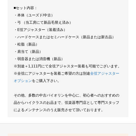
■セット内容：
・本体（ユーズド/中古）
・弓 （当工房にて新品毛替え済み）
・E弦アジャスター（装着済み）
・ハードケースまたはセミハードケース（新品または新古品）
・松脂（新品）
・肩当て（新品）
・弱音器または消音機（新品）
※別途＋1,111円にて全弦アジャスター装着も可能でございます。
※全弦にアジャスターを装着ご希望の方は別途
全弦アジャスター
オプション
をご購入下さい。
その他、多数の中古バイオリンを中心に、初心者へのおすすめの
品からハイクラスのお品まで、弦楽器専門店として専門スタッフ
によるメンテナンスのうえ販売させて頂いております。