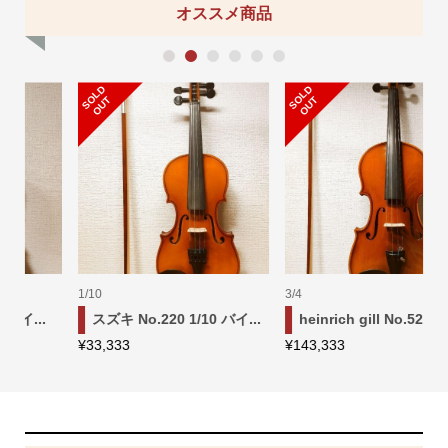
オススメ商品
1
2
3
4
5
6
S
L
D
O
U
S
L
D
O
U
O
T
O
T
3/4
1/4
..
heinrich gill No.52 3/4 ...
Pygmalius S-012 1/4 バ...
¥
143,333
¥
96,666