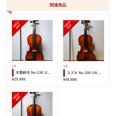
関連商品
S
L
D
O
U
S
L
D
O
U
O
T
O
T
1/4
1/8
木曾鈴木 No.130 1/...
スズキ No.330 1/8 ...
¥
29,999
¥
48,888
S
L
D
O
U
O
T