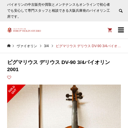
バイオリンの中古販売や買取とメンテナンスもオンラインで初心者
ヴァイオリン選びについてタサカ工房長にLINE相談も頂けま
でも安心して専門スタッフと相談できる大阪兵庫発のバイオリン工
す。
非表示
房です。


ヴァイオリン
3/4
ピグマリウス デリウス DV-90 3/4バイオリン2001
ピグマリウス デリウス DV-90 3/4バイオリン
2001
S
L
D
O
U
O
T