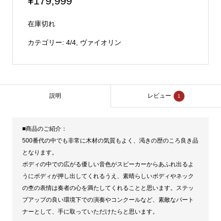
¥
179,999
在庫切れ
カテゴリー:
4/4
,
ヴァイオリン
説明
レビュー
1
■商品のご紹介：
500番代の中でも非常に木材の気質もよく、渇きの歴のころ良き品
となります。
ボディの中での広がる優しい音色がスピーカーからあふれ出るよ
うにボディが押し出してくれるうえ、素晴らしいボディやネック
の杢の表情は奏者の心を満たしてくれることと思います。ステッ
プアップの良い環境下での演奏やコンクールなど、素敵なパート
ナーとして、手に取っていただけたらと思います。