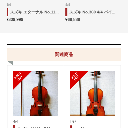
1/2
4/4
 バイ...
Andreas Eastman VL80...
スズキ 4/4 特シリーズ N.
¥
39,999
¥
82,222
関連商品
S
L
D
O
U
S
L
D
O
U
O
T
O
T
4/4
1/16