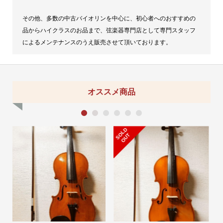
その他、多数の中古バイオリンを中心に、初心者へのおすすめの
品からハイクラスのお品まで、弦楽器専門店として専門スタッフ
によるメンテナンスのうえ販売させて頂いております。
オススメ商品
1
2
3
4
5
6
S
L
D
O
U
S
L
D
O
U
O
T
O
T