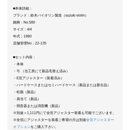
■本体詳細：
ブランド：鈴木バイオリン製造（suzuki violin）
銘柄：No.580
サイズ：4/4
年式：1980
店舗管理No：22-135
■セット内容：
・本体
・弓 （当工房にて新品毛替え済み）
・E弦アジャスター（装着済み）
・ハードケースまたはセミハードケース（新品または新古品）
・松脂（新品）
・肩当て（新品）
・弱音器または消音機（新品）
※別途＋1,111円にて全弦アジャスター装着も可能でございます。
※全弦にアジャスターを装着ご希望の方は別途
全弦アジャスター
オプション
をご購入下さい。