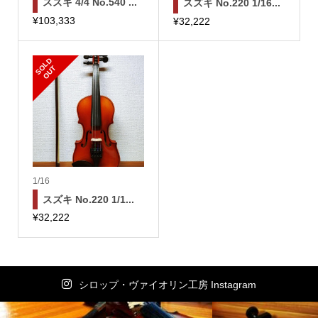
スズキ 4/4 No.540 ...
スズキ No.220 1/16...
¥
103,333
¥
32,222
S
L
D
O
U
O
T
1/16
スズキ No.220 1/1...
¥
32,222
シロップ・ヴァイオリン工房 Instagram