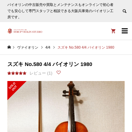
バイオリンの中古販売や買取とメンテナンスもオンラインで初心者
ヴァイオリン選びについてタサカ工房長にLINE相談も頂けま
でも安心して専門スタッフと相談できる大阪兵庫発のバイオリン工
す。
非表示
房です。


ヴァイオリン
4/4
スズキ No.580 4/4 バイオリン 1980
スズキ No.580 4/4 バイオリン 1980
レビュー (
1
)
1
件の利用者
評価に基づ
S
L
D
O
U
く5段階評
O
T
価のうち、
5.00
点