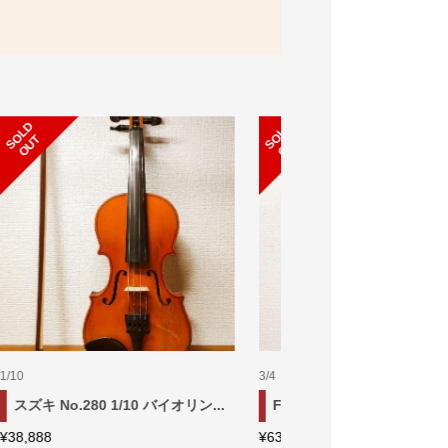
S
L
D
O
U
S
L
D
O
U
O
T
O
T
1/4
4/4
..
ピグマリウス ST-02 1/4 バイオ...
ピグマリウス Derius 
¥
87,777
¥
139,999