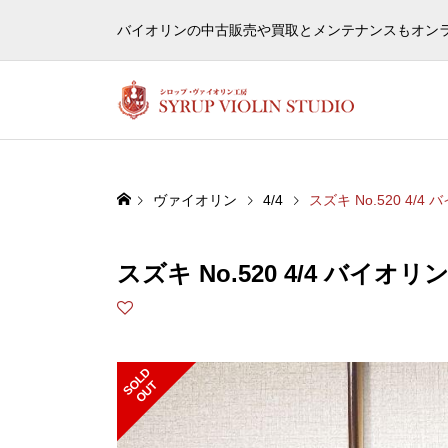
ヴァ
バイオリンの中古販売や買取とメンテナンスもオン
ヴァイオリン
4/4
スズキ No.520 4/4 
スズキ No.520 4/4 バイオリン 
S
L
D
O
U
O
T