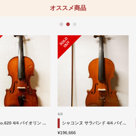
オススメ商品
1
2
3
S
L
D
O
U
S
L
D
O
U
O
T
O
T
4/4
iumebianca Pietro 3/4 バイ...
STRUMENTI ARMONICI 4/4 バ.
3,333
¥
245,555