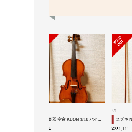
S
L
D
O
U
O
T
1/10
3/4
ラバンド 4/4 バイ...
スズキ No.280 1/10 バイオリン...
F
¥
38,888
¥
6