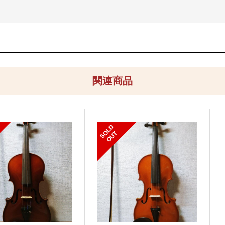
関連商品
S
L
D
O
U
O
T