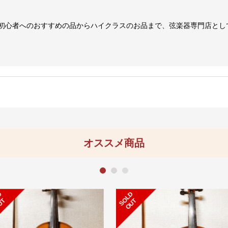
初心者へのおすすめの品からハイクラスのお品まで、弦楽器専門店とし
オススメ商品
1
2
3
S
L
D
O
U
O
T