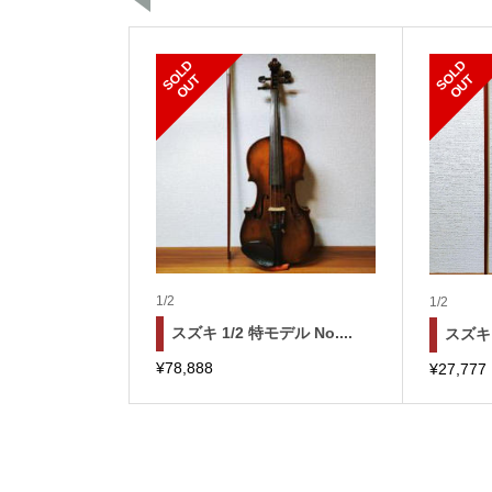
S
L
D
O
U
S
L
D
O
U
O
T
O
T
1/2
1/2
スズキ 1/2 特モデル No....
スズキ N
¥
78,888
¥
27,777