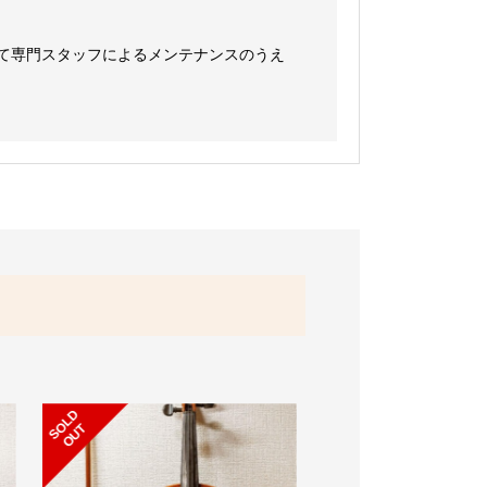
て専門スタッフによるメンテナンスのうえ
S
L
D
O
U
S
L
D
O
U
O
T
O
T