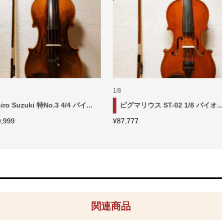
アクセサリ
eorg Edler V-103 バイオリン ...
スーパーライト(Super Light) ..
元
現
68,888
¥
44,000
¥
33,000
の
在
価
の
格
価
は
格
¥44,000
は
で
¥33,000
関連商品
し
で
た。
す。