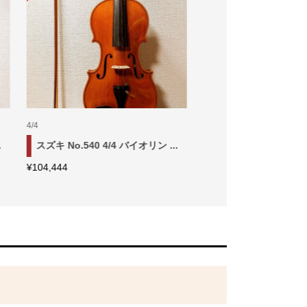
4/4
1/4
.
スズキ No.280 4/4 バイオリン ...
ピグマリウス デリウス 1
¥
37,777
¥
165,555