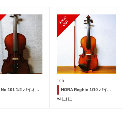
S
L
D
O
U
O
T
1/10
o.101 1/2 バイオ...
HORA Reghin 1/10 バイ...
¥
41,111