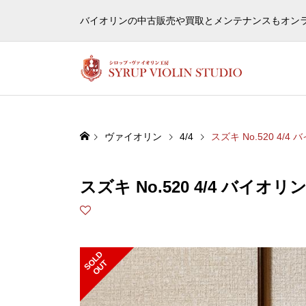
ヴァ
バイオリンの中古販売や買取とメンテナンスもオン
ヴァイオリン
4/4
スズキ No.520 4/4 
スズキ No.520 4/4 バイオリン 
S
L
D
O
U
O
T