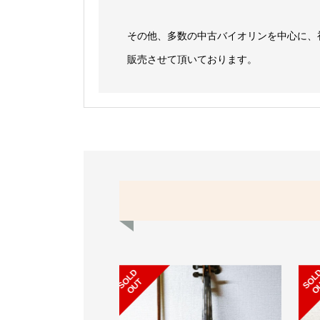
その他、多数の中古バイオリンを中心に、
販売させて頂いております。
S
L
D
O
U
O
T