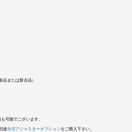
新品または新古品）
装着も可能でございます。
別途
全弦アジャスターオプション
をご購入下さい。