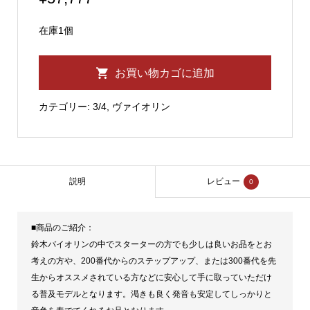
在庫1個
ス
お買い物カゴに追加
ズ
キ
カテゴリー:
3/4
,
ヴァイオリン
No.330
3/4
バ
イ
説明
レビュー
0
オ
リ
■商品のご紹介：
ン
鈴木バイオリンの中でスターターの方でも少しは良いお品をとお
1992
考えの方や、200番代からのステップアップ、または300番代を先
個
生からオススメされている方などに安心して手に取っていただけ
る普及モデルとなります。渇きも良く発音も安定してしっかりと