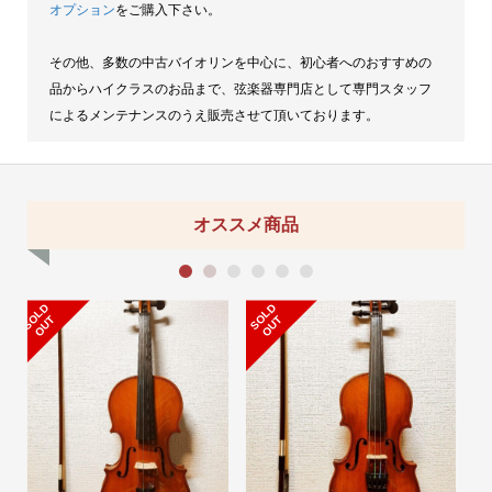
オプション
をご購入下さい。
その他、多数の中古バイオリンを中心に、初心者へのおすすめの
品からハイクラスのお品まで、弦楽器専門店として専門スタッフ
によるメンテナンスのうえ販売させて頂いております。
オススメ商品
1
2
3
4
5
6
S
L
D
O
U
S
L
D
O
U
O
T
O
T