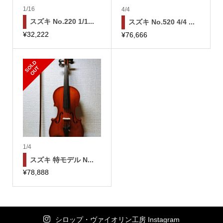
1/16
4/4
スズキ No.220 1/1...
スズキ No.520 4/4 ...
¥
32,222
¥
76,666
S
L
D
O
U
O
T
1/4
スズキ 特モデル N...
¥
78,888
シロップ・ヴァイオリン工房 Instagram