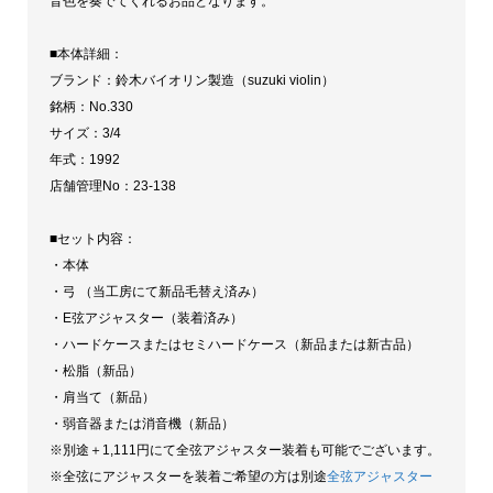
音色を奏でてくれるお品となります。
■本体詳細：
ブランド：鈴木バイオリン製造（suzuki violin）
銘柄：No.330
サイズ：3/4
年式：1992
店舗管理No：23-138
■セット内容：
・本体
・弓 （当工房にて新品毛替え済み）
・E弦アジャスター（装着済み）
・ハードケースまたはセミハードケース（新品または新古品）
・松脂（新品）
・肩当て（新品）
・弱音器または消音機（新品）
※別途＋1,111円にて全弦アジャスター装着も可能でございます。
※全弦にアジャスターを装着ご希望の方は別途
全弦アジャスター