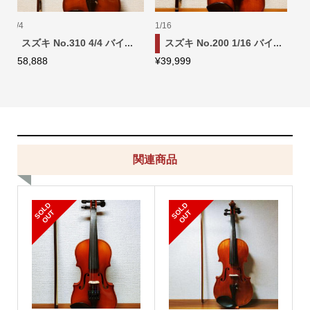
1/16
1/8
6 バイ...
スズキ No.300 1/16 バイ...
スズキ No.360 1/8 バイ..
¥
46,666
¥
71,111
関連商品
S
L
D
O
U
S
L
D
O
U
O
T
O
T