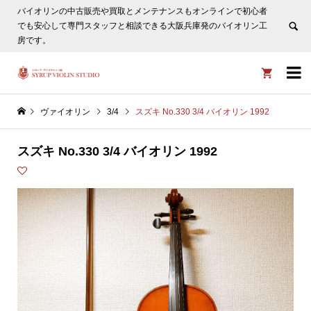
バイオリンの中古販売や買取とメンテナンスもオンラインで初心者
ヴァイオリン選びについてタサカ工房長にLINE相談も頂けま
でも安心して専門スタッフと相談できる大阪兵庫発のバイオリン工
す。
非表示
房です。


ヴァイオリン
3/4
スズキ No.330 3/4 バイオリン 1992
スズキ No.330 3/4 バイオリン 1992