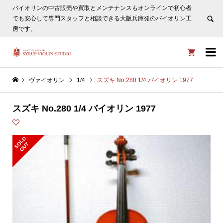
バイオリンの中古販売や買取とメンテナンスもオンラインで初心者
ヴァイオリン選びについてタサカ工房長にLINE相談も頂けま
でも安心して専門スタッフと相談できる大阪兵庫発のバイオリン工
す。
非表示
房です。


ヴァイオリン
1/4
スズキ No.280 1/4 バイオリン 1977
スズキ No.280 1/4 バイオリン 1977
S
L
D
O
U
O
T