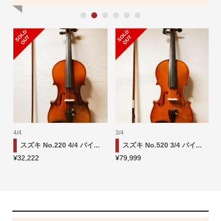
1
2
3
4
5
6
S
L
D
O
U
S
L
D
O
U
O
T
O
T
4/4
3/4
1
スズキ No.220 4/4 バイ...
スズキ No.520 3/4 バイ...
¥
32,222
¥
79,999
¥