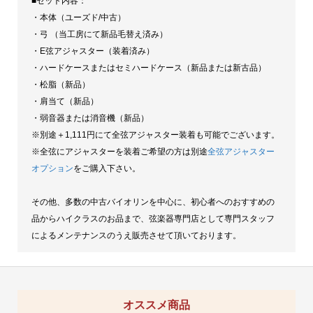
■セット内容：
・本体（ユーズド/中古）
・弓 （当工房にて新品毛替え済み）
・E弦アジャスター（装着済み）
・ハードケースまたはセミハードケース（新品または新古品）
・松脂（新品）
・肩当て（新品）
・弱音器または消音機（新品）
※別途＋1,111円にて全弦アジャスター装着も可能でございます。
※全弦にアジャスターを装着ご希望の方は別途
全弦アジャスター
オプション
をご購入下さい。
その他、多数の中古バイオリンを中心に、初心者へのおすすめの
品からハイクラスのお品まで、弦楽器専門店として専門スタッフ
によるメンテナンスのうえ販売させて頂いております。
オススメ商品