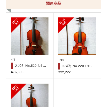
関連商品
S
L
D
O
U
S
L
D
O
U
O
T
O
T
4/4
1/16
スズキ No.520 4/4 ...
スズキ No.220 1/16...
¥
76,666
¥
32,222
S
L
D
O
U
O
T