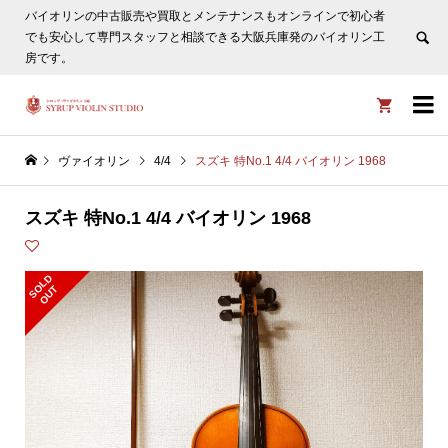
バイオリンの中古販売や買取とメンテナンスもオンラインで初心者
ヴァイオリン選びについてタサカ工房長にLINE相談も頂けま
でも安心して専門スタッフと相談できる大阪兵庫発のバイオリン工
す。
非表示
房です。


ヴァイオリン
4/4
スズキ 特No.1 4/4 バイオリン 1968
スズキ 特No.1 4/4 バイオリン 1968
S
L
D
O
U
O
T