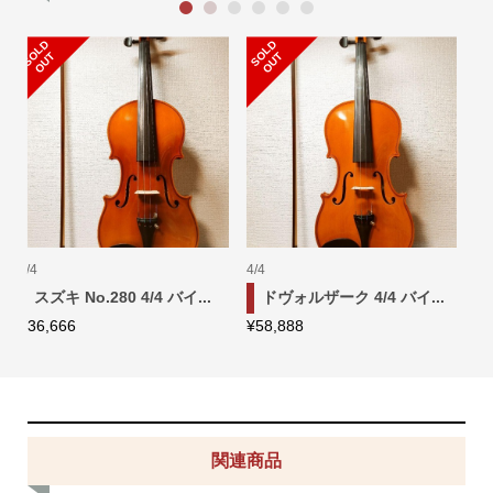
1
2
3
4
5
6
S
L
D
O
U
O
T
4/4
アクセサリ
 バイ...
Josef Kreutzer 4/4 バイ...
XIVEL社 UNIVERSO gal
¥
369,999
¥
14,500
関連商品