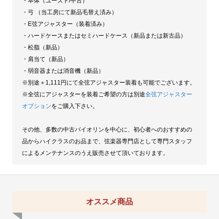
・本体（ユーズド/中古）
・弓 （当工房にて新品毛替え済み）
・E弦アジャスター（装着済み）
・ハードケースまたはセミハードケース（新品または新古品）
・松脂（新品）
・肩当て（新品）
・弱音器または消音機（新品）
※別途＋1,111円にて全弦アジャスター装着も可能でございます。
※全弦にアジャスターを装着ご希望の方は別途
全弦アジャスター
オプション
をご購入下さい。
その他、多数の中古バイオリンを中心に、初心者へのおすすめの
品からハイクラスのお品まで、弦楽器専門店として専門スタッフ
によるメンテナンスのうえ販売させて頂いております。
オススメ商品