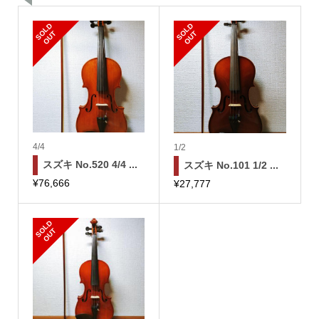
S
L
D
O
U
S
L
D
O
U
O
T
O
T
4/4
1/2
スズキ No.520 4/4 ...
スズキ No.101 1/2 ...
¥
76,666
¥
27,777
S
L
D
O
U
O
T