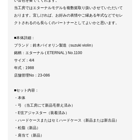
い音色を奏でてくれます。
リ
当工房ではエターナルモデルを複数挺取り扱いさせていただいて
ン
おります。宜しければ、お好みの表情やご縁ある年式などでセレ
1988
クトされるのも長らくのパートナーとしてよいかと思います。
個
■本体詳細：
ブランド：鈴木バイオリン製造（suzuki violin）
銘柄：エターナル ( ETERNAL ) No.1100
サイズ：4/4
年式：1988
店舗管理No：23-086
■セット内容：
・本体
・弓 （当工房にて新品毛替え済み）
・E弦アジャスター（装着済み）
・ハードケースまたはセミハードケース（新品または新古品）
・松脂（新品）
・肩当て（新品）