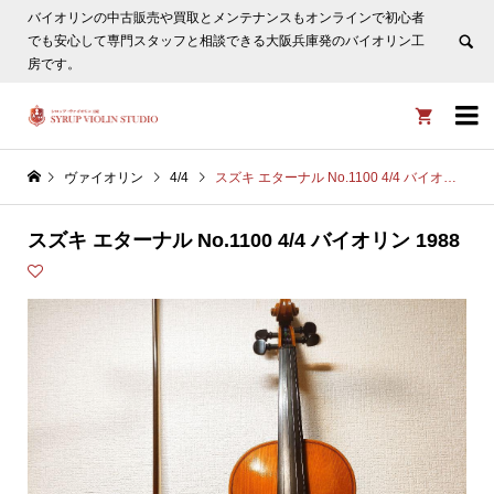
バイオリンの中古販売や買取とメンテナンスもオンラインで初心者
ヴァイオリン選びについてタサカ工房長にLINE相談も頂けま
でも安心して専門スタッフと相談できる大阪兵庫発のバイオリン工
す。
非表示
房です。


ヴァイオリン
4/4
スズキ エターナル No.1100 4/4 バイオリン 1988
スズキ エターナル No.1100 4/4 バイオリン 1988