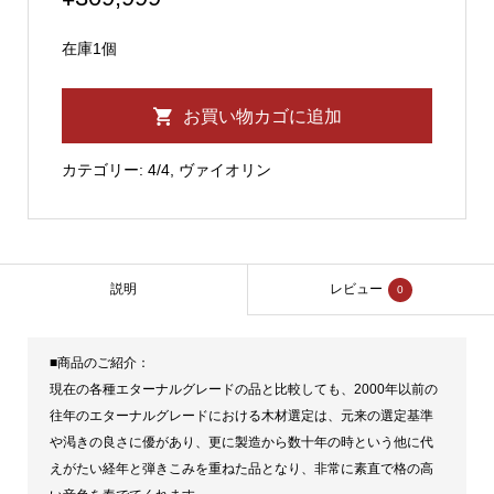
在庫1個
ス
お買い物カゴに追加
ズ
キ
カテゴリー:
4/4
,
ヴァイオリン
エ
タ
ー
ナ
説明
レビュー
0
ル
No.1100
■商品のご紹介：
4/4
現在の各種エターナルグレードの品と比較しても、2000年以前の
バ
往年のエターナルグレードにおける木材選定は、元来の選定基準
イ
や渇きの良さに優があり、更に製造から数十年の時という他に代
えがたい経年と弾きこみを重ねた品となり、非常に素直で格の高
オ