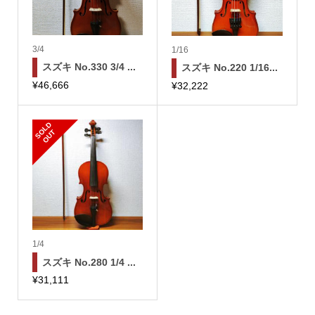
3/4
1/16
スズキ No.330 3/4 ...
スズキ No.220 1/16...
¥
46,666
¥
32,222
S
L
D
O
U
O
T
1/4
スズキ No.280 1/4 ...
¥
31,111