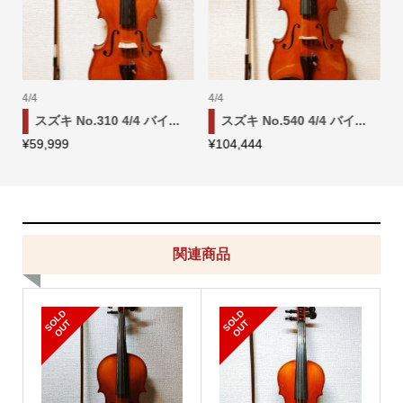
4/4
4/4
スズキ No.310 4/4 バイ...
スズキ No.540 4/4 バイ...
¥
59,999
¥
104,444
¥
関連商品
S
L
D
O
U
S
L
D
O
U
O
T
O
T