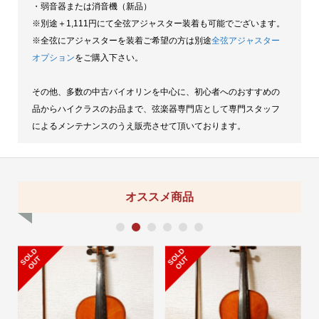
・弱音器または消音機（新品）
※別途＋1,111円にて全弦アジャスター装着も可能でございます。
※全弦にアジャスターを装着ご希望の方は別途
全弦アジャスター
オプション
をご購入下さい。
その他、多数の中古バイオリンを中心に、初心者へのおすすめの
品からハイクラスのお品まで、弦楽器専門店として専門スタッフ
によるメンテナンスのうえ販売させて頂いております。
オススメ商品
1
2
3
4
5
6
S
L
D
O
U
S
L
D
O
U
O
T
O
T