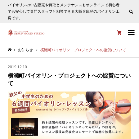
バイオリンの中古販売や買取とメンテナンスもオンラインで初心者
ヴァイオリン選びについてタサカ工房長にLINE相談も頂けま
でも安心して専門スタッフと相談できる大阪兵庫発のバイオリン工
す。
非表示
房です。


お知らせ
横瀬町バイオリン・プロジェクトへの協賛について
2019.12.10
横瀬町バイオリン・プロジェクトへの協賛につい
て