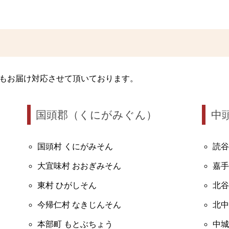
もお届け対応させて頂いております。
国頭郡（くにがみぐん）
中
国頭村 くにがみそん
読谷
大宜味村 おおぎみそん
嘉手
東村 ひがしそん
北谷
今帰仁村 なきじんそん
北中
本部町 もとぶちょう
中城