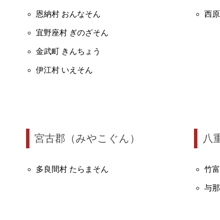
恩納村 おんなそん
西原
宜野座村 ぎのざそん
金武町 きんちょう
伊江村 いえそん
宮古郡（みやこぐん）
八
多良間村 たらまそん
竹富
与那