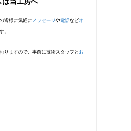
スは当工房へ
の皆様に気軽に
メッセージ
や
電話
など
オ
す。
おりますので、事前に技術スタッフと
お