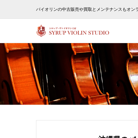
ヴァ
バイオリンの中古販売や買取とメンテナンスもオン